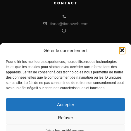
CONTACT
tiana@tianaweb.com
Gérer le consentement
ARTICLES RÉCENTS
Pour offrir les meilleures expériences, nous utilisons des technologies
telles que les cookies pour stocker et/ou accéder aux informations des
Signification de l’Heure Miroir 07h07
appareils. Le fait de consentir à ces technologies nous permettra de traiter
Heure miroir : 11h11 signification
des données telles que le comportement de navigation ou les ID uniques
sur ce site. Le fait de ne pas consentir ou de retirer son consentement peut
Signification de l’Heure Miroir 11h55
avoir un effet négatif sur certaines caractéristiques et fonctions.
Accepter
Refuser
Voir les préférences