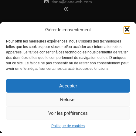
tiana@tianaweb.com
Gérer le consentement
ARTICLES RÉCENTS
Pour offrir les meilleures expériences, nous utilisons des technologies
telles que les cookies pour stocker et/ou accéder aux informations des
Signification de l’Heure Miroir 07h07
appareils. Le fait de consentir à ces technologies nous permettra de traiter
Heure miroir : 11h11 signification
des données telles que le comportement de navigation ou les ID uniques
sur ce site. Le fait de ne pas consentir ou de retirer son consentement peut
Signification de l’Heure Miroir 11h55
avoir un effet négatif sur certaines caractéristiques et fonctions.
Accepter
Refuser
Voir les préférences
Tous droits réservés - Copyright 2022 Tiana à ton service
0
Politique de confidentialité
Partages
Politique de cookies