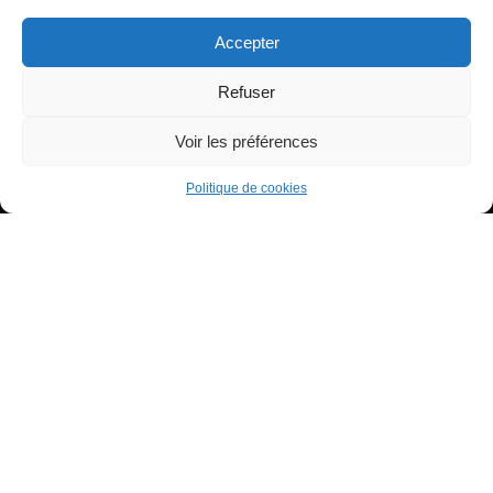
Accepter
Refuser
Voir les préférences
Tous droits réservés - Copyright 2022 Tiana à ton service
0
Politique de confidentialité
Partages
Politique de cookies