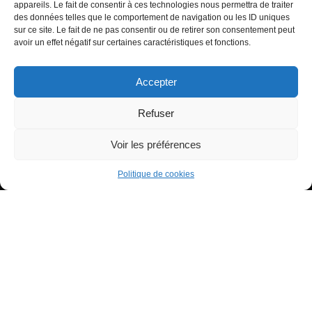
appareils. Le fait de consentir à ces technologies nous permettra de traiter
Heure miroir : 11h11 signification
des données telles que le comportement de navigation ou les ID uniques
sur ce site. Le fait de ne pas consentir ou de retirer son consentement peut
Signification de l’Heure Miroir 11h55
avoir un effet négatif sur certaines caractéristiques et fonctions.
Accepter
Refuser
Voir les préférences
Tous droits réservés - Copyright 2022 Tiana à ton service
0
Politique de confidentialité
Partages
Politique de cookies