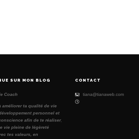
NUE SUR MON BLOG
CONTACT
ife Coach
tiana@tianaweb.com
à améliorer ta qualité de vie
développement personnel et
conscience afin de te réaliser
,
e vie pleine de légèreté
vec tes valeurs, en