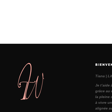
BIENVE
Tiana | L
Je t’aide 
grâce au 
la pleine 
à vivre un
alignée a