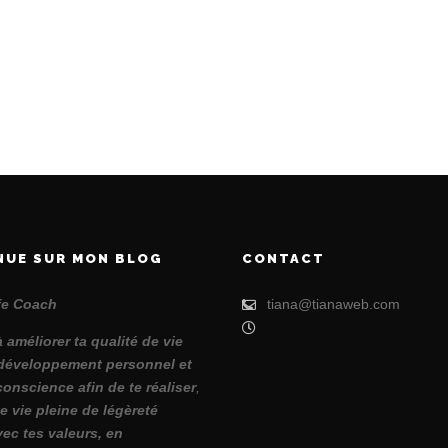
NUE SUR MON BLOG
CONTACT
ife Coach
tiana@tianaweb.com
à améliorer ta qualité de vie
développement personnel et
conscience afin de te réaliser
,
e vie pleine de légèreté
vec tes valeurs, en