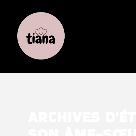
ARCHIVES D'ÉT
SON ÂME-SŒ