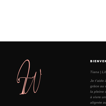
BIENVE
Tiana | L
Je t’aide 
grâce au 
la pleine 
à vivre un
alignée a