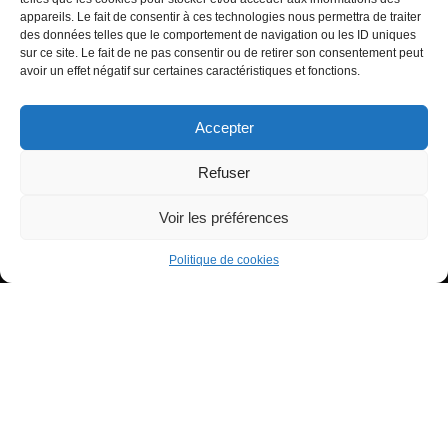
Signification de l’Heure Miroir 07h07
appareils. Le fait de consentir à ces technologies nous permettra de traiter
Heure miroir : 11h11 signification
des données telles que le comportement de navigation ou les ID uniques
sur ce site. Le fait de ne pas consentir ou de retirer son consentement peut
Signification de l’Heure Miroir 11h55
avoir un effet négatif sur certaines caractéristiques et fonctions.
Accepter
Refuser
Voir les préférences
Tous droits réservés - Copyright 2022 Tiana à ton service
Politique de confidentialité
Politique de cookies