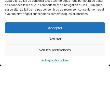
appareils. Le fait de consentir à ces technologies nous permettra de traiter
Heure miroir : 11h11 signification
des données telles que le comportement de navigation ou les ID uniques
sur ce site. Le fait de ne pas consentir ou de retirer son consentement peut
Signification de l’Heure Miroir 11h55
avoir un effet négatif sur certaines caractéristiques et fonctions.
Accepter
Refuser
Voir les préférences
Tous droits réservés - Copyright 2022 Tiana à ton service
Politique de confidentialité
Politique de cookies