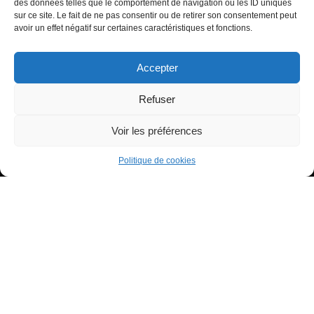
Heure miroir : 11h11 signification
des données telles que le comportement de navigation ou les ID uniques
sur ce site. Le fait de ne pas consentir ou de retirer son consentement peut
Signification de l’Heure Miroir 11h55
avoir un effet négatif sur certaines caractéristiques et fonctions.
Accepter
Refuser
Voir les préférences
Tous droits réservés - Copyright 2022 Tiana à ton service
Politique de confidentialité
Politique de cookies