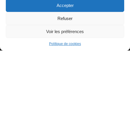
Accepter
Refuser
Voir les préférences
Tous droits réservés - Copyright 2022 Tiana à ton service
Politique de confidentialité
Politique de cookies