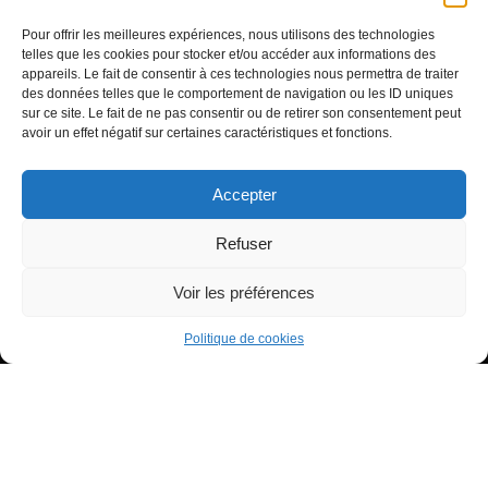
ARTICLES RÉCENTS
Pour offrir les meilleures expériences, nous utilisons des technologies
telles que les cookies pour stocker et/ou accéder aux informations des
Signification de l’Heure Miroir 07h07
appareils. Le fait de consentir à ces technologies nous permettra de traiter
Heure miroir : 11h11 signification
des données telles que le comportement de navigation ou les ID uniques
sur ce site. Le fait de ne pas consentir ou de retirer son consentement peut
Signification de l’Heure Miroir 11h55
avoir un effet négatif sur certaines caractéristiques et fonctions.
Accepter
Refuser
Voir les préférences
Tous droits réservés - Copyright 2022 Tiana à ton service
Politique de confidentialité
Politique de cookies