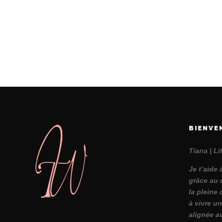
BIENVE
Tiana | L
Je t’aide 
grâce au 
la pleine 
à vivre un
alignée a