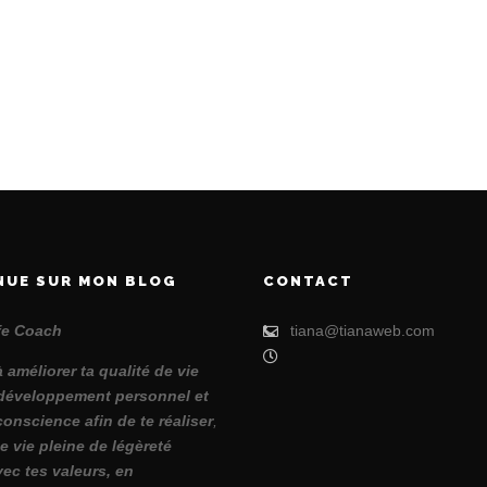
NUE SUR MON BLOG
CONTACT
ife Coach
tiana@tianaweb.com
à améliorer ta qualité de vie
développement personnel et
conscience afin de te réaliser
,
e vie pleine de légèreté
vec tes valeurs, en