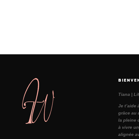
BIENVE
Tiana | L
Je t’aide 
grâce au 
la pleine 
à vivre un
alignée a