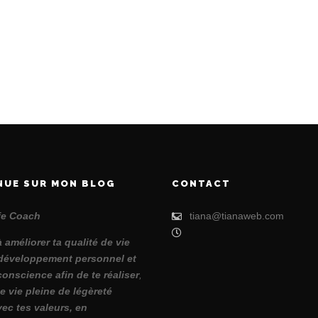
NUE SUR MON BLOG
CONTACT
ife Coach
tiana@tianaweb.com
à améliorer ta qualité de vie
développement personnel et
conscience afin de te réaliser
,
e vie pleine de légèreté
vec tes valeurs, en