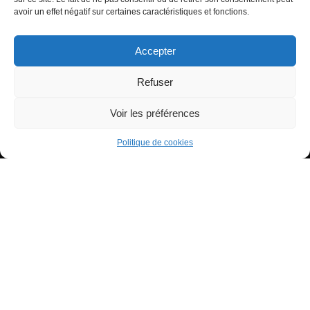
Signification de l’Heure Miroir 11h55
avoir un effet négatif sur certaines caractéristiques et fonctions.
Accepter
Refuser
Voir les préférences
Tous droits réservés - Copyright 2022 Tiana à ton service
Politique de confidentialité
Politique de cookies