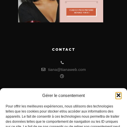
CONTACT
tiana@tianaweb.com
Gérer le consentement
ARTICLES RÉCENTS
Pour offrir les meilleures expériences, nous utilisons des technologies
telles que les cookies pour stocker et/ou accéder aux informations des
Signification de l’Heure Miroir 07h07
appareils. Le fait de consentir à ces technologies nous permettra de traiter
Heure miroir : 11h11 signification
des données telles que le comportement de navigation ou les ID uniques
sur ce site. Le fait de ne pas consentir ou de retirer son consentement peut