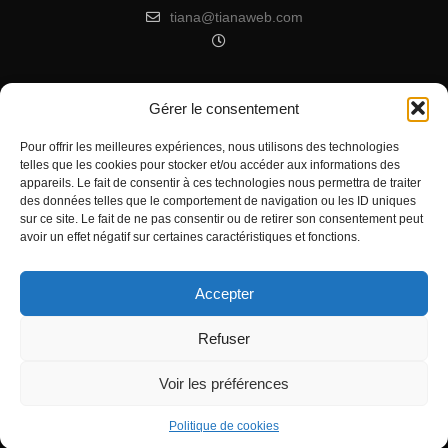
tiana@tianaweb.com
Gérer le consentement
ARTICLES RÉCENTS
Pour offrir les meilleures expériences, nous utilisons des technologies
telles que les cookies pour stocker et/ou accéder aux informations des
Signification de l’Heure Miroir 07h07
appareils. Le fait de consentir à ces technologies nous permettra de traiter
Heure miroir : 11h11 signification
des données telles que le comportement de navigation ou les ID uniques
sur ce site. Le fait de ne pas consentir ou de retirer son consentement peut
Signification de l’Heure Miroir 11h55
avoir un effet négatif sur certaines caractéristiques et fonctions.
Accepter
Refuser
Voir les préférences
Tous droits réservés - Copyright 2022 Tiana à ton service
0
Politique de confidentialité
Partages
Politique de cookies