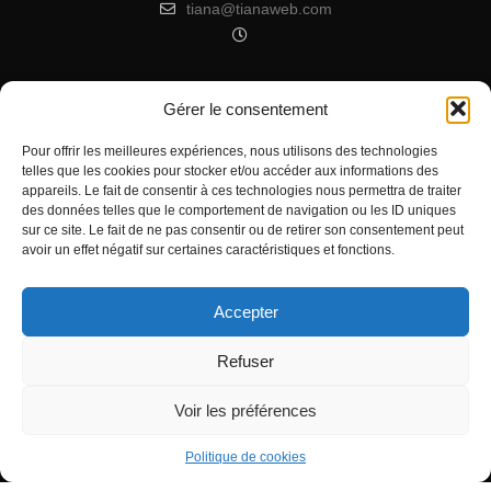
tiana@tianaweb.com
Gérer le consentement
ARTICLES RÉCENTS
Pour offrir les meilleures expériences, nous utilisons des technologies
telles que les cookies pour stocker et/ou accéder aux informations des
Signification de l’Heure Miroir 07h07
appareils. Le fait de consentir à ces technologies nous permettra de traiter
Heure miroir : 11h11 signification
des données telles que le comportement de navigation ou les ID uniques
sur ce site. Le fait de ne pas consentir ou de retirer son consentement peut
Signification de l’Heure Miroir 11h55
avoir un effet négatif sur certaines caractéristiques et fonctions.
Accepter
Refuser
Voir les préférences
Tous droits réservés - Copyright 2022 Tiana à ton service
0
Politique de confidentialité
Partages
Politique de cookies