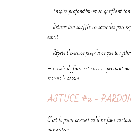
– Inspire profondément en gonflant ton ve
– Retiens ton souffle 10 secondes puis ex
esprit
– Répète l’exercice jusqu’à ce que le ryth
– Essaie de faire cet exercice pendant au
ressens le besoin
ASTUCE #2 - PARDO
C’est le point crucial qu’il ne faut surto
aux autres.