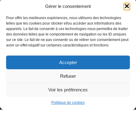
Gérer le consentement
ARTICLES RÉCENTS
Pour offrir les meilleures expériences, nous utilisons des technologies
telles que les cookies pour stocker et/ou accéder aux informations des
Signification de l’Heure Miroir 07h07
appareils. Le fait de consentir à ces technologies nous permettra de traiter
Heure miroir : 11h11 signification
des données telles que le comportement de navigation ou les ID uniques
sur ce site. Le fait de ne pas consentir ou de retirer son consentement peut
Signification de l’Heure Miroir 11h55
avoir un effet négatif sur certaines caractéristiques et fonctions.
Accepter
Refuser
Voir les préférences
Tous droits réservés - Copyright 2022 Tiana à ton service
0
Politique de confidentialité
Partages
Politique de cookies