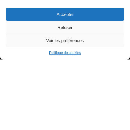
Accepter
Refuser
Voir les préférences
Tous droits réservés - Copyright 2022 Tiana à ton service
Politique de confidentialité
Politique de cookies