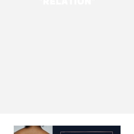
"
RELATION
"