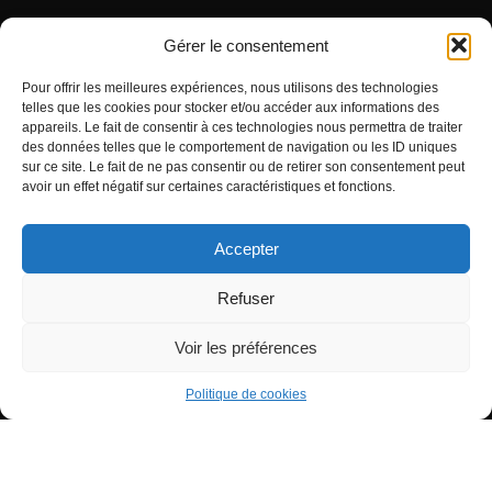
Gérer le consentement
ARTICLES RÉCENTS
Pour offrir les meilleures expériences, nous utilisons des technologies
telles que les cookies pour stocker et/ou accéder aux informations des
Signification de l’Heure Miroir 07h07
appareils. Le fait de consentir à ces technologies nous permettra de traiter
Heure miroir : 11h11 signification
des données telles que le comportement de navigation ou les ID uniques
sur ce site. Le fait de ne pas consentir ou de retirer son consentement peut
Signification de l’Heure Miroir 11h55
avoir un effet négatif sur certaines caractéristiques et fonctions.
Accepter
Refuser
Voir les préférences
Tous droits réservés - Copyright 2022 Tiana à ton service
Politique de confidentialité
Politique de cookies